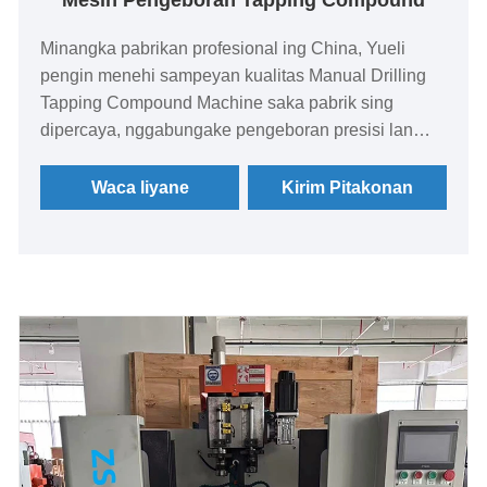
Minangka pabrikan profesional ing China, Yueli
pengin menehi sampeyan kualitas Manual Drilling
Tapping Compound Machine saka pabrik sing
dipercaya, nggabungake pengeboran presisi lan
nutul kanthi kinerja dual-spindle sing efisien kanggo
mesin industri sing larang regane.
Waca liyane
Kirim Pitakonan