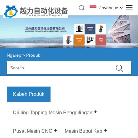
Javanese
Ngarep
>
Produk
Kabeh Produk
Drilling Tapping Mesin Penggilingan
Pusat Mesin CNC
Mesin Bubut Kab