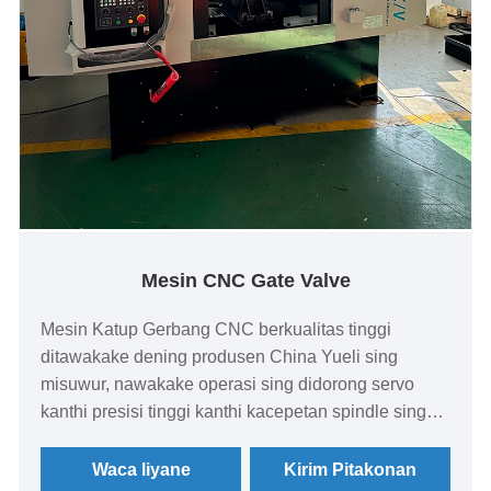
Mesin CNC Gate Valve
Mesin Katup Gerbang CNC berkualitas tinggi
ditawakake dening produsen China Yueli sing
misuwur, nawakake operasi sing didorong servo
kanthi presisi tinggi kanthi kacepetan spindle sing
bisa diatur lan konstruksi sing kuat, dadi pilihan sing
cocog kanggo pemasok lan pabrik sing golek solusi
Waca liyane
Kirim Pitakonan