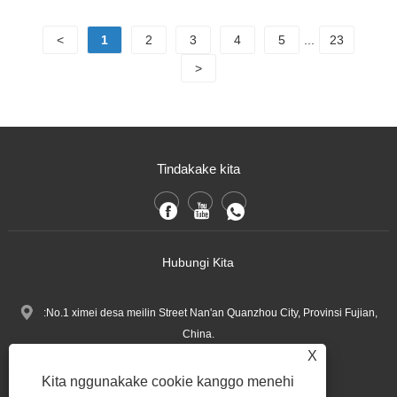
<
1
2
3
4
5
...
23
>
Tindakake kita
Hubungi Kita
:No.1 ximei desa meilin Street Nan'an Quanzhou City, Provinsi Fujian,
China.
X
+86-13600768411
Telp:
Kita nggunakake cookie kanggo menehi