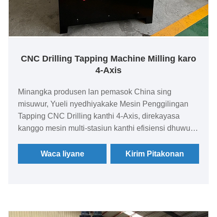
CNC Drilling Tapping Machine Milling karo
4-Axis
Minangka produsen lan pemasok China sing
misuwur, Yueli nyedhiyakake Mesin Penggilingan
Tapping CNC Drilling kanthi 4-Axis, direkayasa
kanggo mesin multi-stasiun kanthi efisiensi dhuwur
kanthi presisi stabil, otomatisasi sing dipercaya, lan
kinerja produksi sing larang regane.
Waca liyane
Kirim Pitakonan