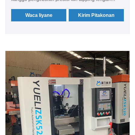
benang kanthi kontrol PLC sing efisien, kinerja
stabil, lan operasi sing gampang kanggo produksi
Waca liyane
Kirim Pitakonan
industri.