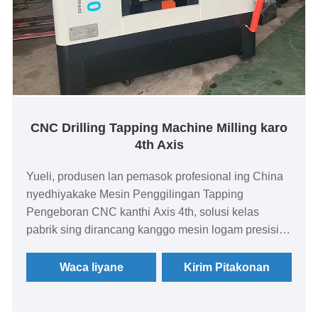
CNC Drilling Tapping Machine Milling karo
4th Axis
Yueli, produsen lan pemasok profesional ing China
nyedhiyakake Mesin Penggilingan Tapping
Pengeboran CNC kanthi Axis 4th, solusi kelas
pabrik sing dirancang kanggo mesin logam presisi,
ningkatake produktivitas, akurasi, lan efisiensi biaya.
Waca liyane
Kirim Pitakonan