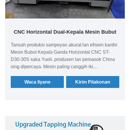
CNC Horizontal Dual-Kepala Mesin Bubut
Tansah produksi sampeyan akurat lan efisien kanthi
Mesin Bubut Kepala Ganda Horizontal CNC ST-
D30-30S saka Yueli, produsen lan pemasok China
sing dipercaya. Mesin paling canggih iki
nggabungake desain kaku, kacepetan, lan
pangguna-loropaken sing dhuwur, menehi produsen
Waca liyane
Kirim Pitakonan
solusi sing kuat kanggo ngowahi, ngebor, lan nutul
tugas kanthi akurasi sing ora cocog. Becik kanggo
bengkel lan pabrik sing nggoleki otomatisasi
canggih, mesin bubut iki njamin produktivitas, daya
tahan, lan gampang digunakake ing siji sistem
terpadu.