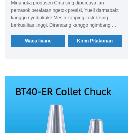
Minangka produsen Cina sing dipercaya lan
pemasok peralatan ngetok presisi, Yueli darmabakti
kanggo nyediakake Mesin Tapping Listrik sing
berkualitas tinggi. Dirancang kanggo ngimbangi
fleksibilitas lan efisiensi, mesin-mesin iki bisa
nindakake operasi threading, chamfering, lan tunyuk
Waca liyane
Kirim Pitakonan
jero-bolongan kanthi tepat, saengga cocok kanggo
macem-macem lingkungan produksi industri lan
bengkel.