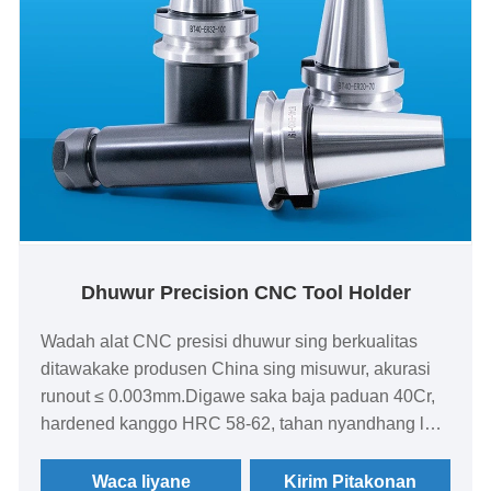
Dhuwur Precision CNC Tool Holder
Wadah alat CNC presisi dhuwur sing berkualitas
ditawakake produsen China sing misuwur, akurasi
runout ≤ 0.003mm.Digawe saka baja paduan 40Cr,
hardened kanggo HRC 58-62, tahan nyandhang lan
awet. Cocog kanggo pusat mesin CNC, mesin
penggilingan, mesin bubut.Kinerja stabil,
Waca liyane
Kirim Pitakonan